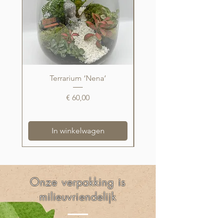
Terrarium ‘Nena’
Prijs
€ 60,00
In winkelwagen
Onze verpakking is
milieuvriendelijk