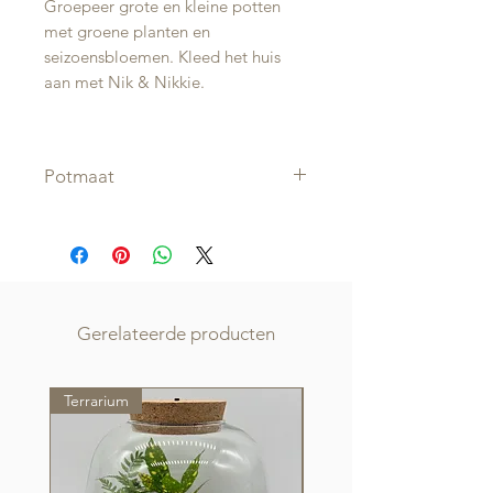
Groepeer grote en kleine potten
met groene planten en
seizoensbloemen. Kleed het huis
aan met Nik & Nikkie.
Potmaat
Diameter: 16 cm
Hoogte: 16 cm
Zorg ervoor dat de potdiameter van
de plant die je in deze pot wil
plaatsen altijd minstens 1 cm kleiner
Gerelateerde producten
is dan de diameter van deze pot.
Terrarium
Terrarium