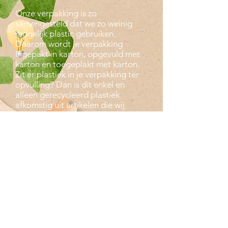
Onze verpakking is zo
samengesteld dat we zo weinig
mogelijk plastic gebruiken.
Daarom wordt je verpakking
ingepakt in karton, opgevuld met
karton en toegeplakt met karton.
Zit er plastiek in je verpakking ter
opvulling? Dan is dit enkel en
alleen gerecycleerd plastiek
afkomstig uit artikelen die wij
hebben ontvangen vanuit andere
bedrijven. De ultieme recyclage
dus!
VESTIGING
Moonsterra
moonsterra@telenet.be
+32(0)479 035 815
3370 Roosbeek