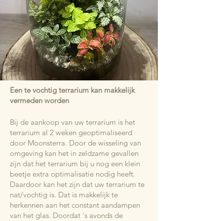
Een te vochtig terrarium kan makkelijk
vermeden worden
Bij de aankoop van uw terrarium is het
terrarium al 2 weken geoptimaliseerd
door Moonsterra. Door de wisseling van
omgeving kan het in zeldzame gevallen
zijn dat het terrarium bij u nog een klein
beetje extra optimalisatie nodig heeft.
Daardoor kan het zijn dat uw terrarium te
nat/vochtig is. Dat is makkelijk te
herkennen aan het constant aandampen
van het glas. Doordat 's avonds de