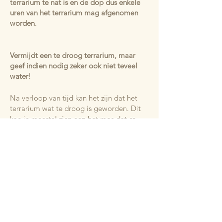
terrarium te nat is en de dop dus enkele
uren van het terrarium mag afgenomen
worden.
Vermijdt een te droog terrarium, maar
geef indien nodig zeker ook niet teveel
water!
Na verloop van tijd kan het zijn dat het
terrarium wat te droog is geworden. Dit
kan je meestal zien aan het mos dat er
wat droog begint uit te zien. Er bestaat
ook een andere manier om dit na te gaan.
In de meeste van onze terrariums staat
minstens 1
Fittonia
. Dit zijn de kleine
kleurrijke plantjes die op de foto's
hiernaast/boven worden afgebeeld.
Indien deze plantjes zachtjes beginnen
afhangen, dan is dat een indicatie dat het
terrarium langzaam te droog aan het