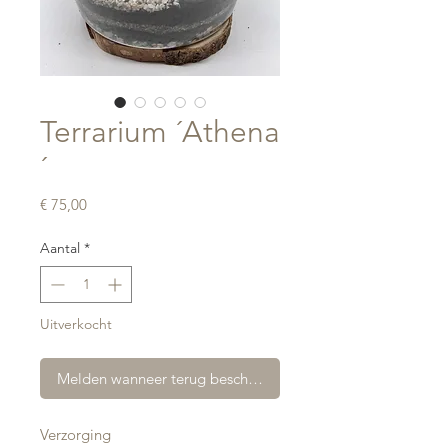
Terrarium ´Athena
´
Prijs
€ 75,00
Aantal
*
Uitverkocht
Melden wanneer terug beschikbaar
Verzorging