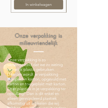
In winkelwagen
Onze verpakking is
milieuvriendelijk
Onze verpakking is zo
samengesteld dat we zo weinig
mogelijk plastic gebruiken.
Daarom wordt je verpakking
ingepakt in karton, opgevuld met
karton en toegeplakt met karton.
Zit er plastiek in je verpakking ter
opvulling? Dan is dit enkel en
alleen gerecycleerd plastiek
afkomstig uit artikelen die wij
hebben ontvangen vanuit andere