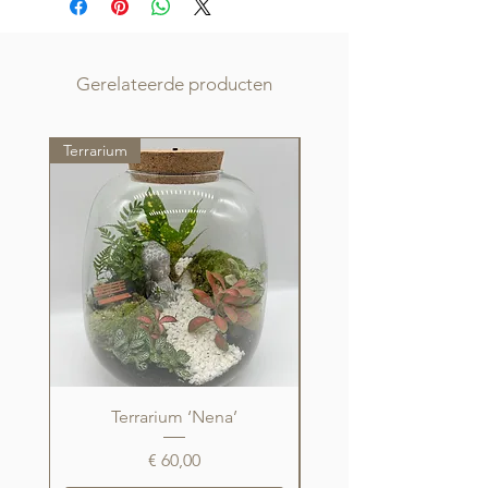
Gerelateerde producten
Terrarium
Terrarium
Terrarium ‘Nena’
Prijs
€ 60,00