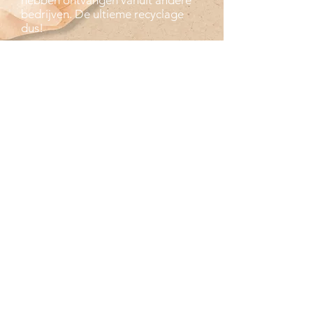
bedrijven. De ultieme recyclage
dus!
VESTIGING
Moonsterra
moonsterra@telenet.be
+32(0)479 035 815
3370 Roosbeek
België
BTW BE0768.444.985
HELP
Algemene voorwaarden
Verzenden & retourneren
Privacy beleid
Veel gestelde vragen