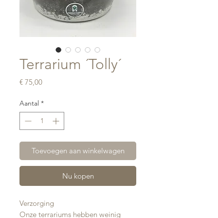
Terrarium ´Tolly´
Prijs
€ 75,00
Aantal
*
Toevoegen aan winkelwagen
Nu kopen
Verzorging
Onze terrariums hebben weinig