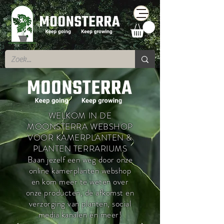
WELKOM IN DE
MOONSTERRA WEBSHOP
VOOR KAMERPLANTEN &
PLANTEN TERRARIUMS
Baan jezelf een weg door onze
online kamerplanten webshop
en kom meer te weten over
onze producten, de afkomst en
verzorging van planten, social
media kanalen en meer!