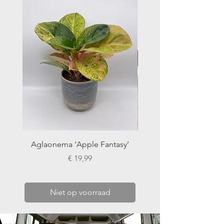
Aglaonema ‘Apple Fantasy’
Philodendron glori
Prijs
€ 19,99
Niet op voorraad