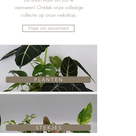
veroveren! Ontdek onze volledige
collectie op onze webshop.
Naar ons assortiment
P L A N T E N
S T E K J E S