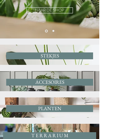
NAAR DE SHOP
STEKJES
ACCESOIRES
PLANTEN
T E R R A R I U M