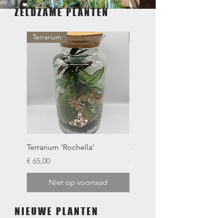
ZELDZAME PLANTEN
Terrarium
Terrarium
Terrarium 'Rochella’
Terrarium ´Jolie´
Prijs
Prijs
€ 65,00
€ 85,00
Niet op voorraad
Niet op voorraad
NIEUWE PLANTEN