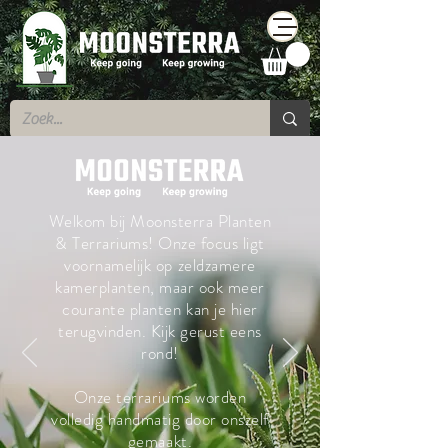
Welkom bij Moonsterra Planten
& Terrariums! Onze focus ligt
voornamelijk op zeldzamere
kamerplanten, maar ook meer
courante planten kan je hier
terugvinden. Kijk gerust eens
rond!
Onze terrariums worden
volledig handmatig door onszelf
gemaakt.