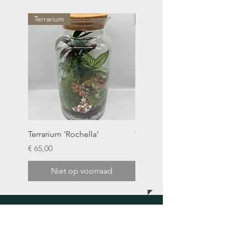
Terrarium
Terrarium
Terrarium 'Rochella’
Terrarium ´Jolie´
Prijs
Prijs
€ 65,00
€ 85,00
Niet op voorraad
Niet op voorraad
VESTIGING
Moonsterra