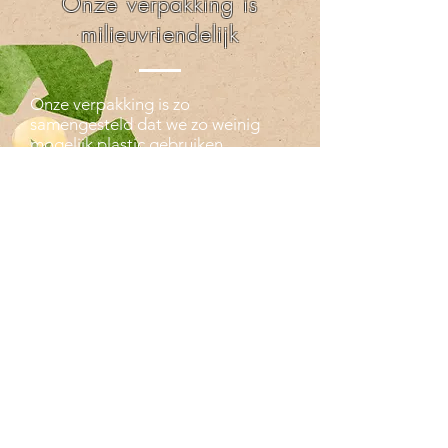
Onze verpakking is
milieuvriendelijk
Onze verpakking is zo
samengesteld dat we zo weinig
mogelijk plastic gebruiken.
Daarom wordt je verpakking
ingepakt in karton, opgevuld met
karton en toegeplakt met karton.
Zit er plastiek in je verpakking ter
opvulling? Dan is dit enkel en
alleen gerecycleerd plastiek
afkomstig uit artikelen die wij
hebben ontvangen vanuit andere
bedrijven. De ultieme recyclage
dus!
VESTIGING
Moonsterra