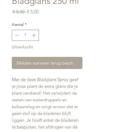
Bladglans 250 ml
Normale
Verkoopprijs
 € 5,50 
€ 5,00
prijs
Aantal
*
Uitverkocht
Melden wanneer terug beschikbaar
Met de deze Bladglans Spray geef
je jouw plant de extra glans die je
plant verdiend! Het verwijdert de
resten van waterdruppels en
kalkaanslag en zorgt ervoor dat er
geen stof op de bladeren blijft
liggen. Je hoeft enkel de bladeren
te bespuiten, het afdrogen van de