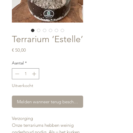
Terrarium ‘Estelle’
Prijs
€ 50,00
Aantal
*
Uitverkocht
Melden wanneer terug beschikbaar
Verzorging
Onze terrariums hebben weinig
onderhoud nodig. Als u het kurken